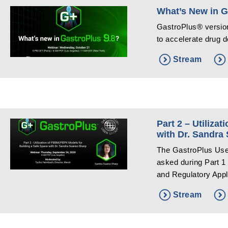
What’s New in G
GastroPlus® version
to accelerate drug 
Stream
Part 2 – Utiliz
with Dr. Sandra
The GastroPlus Use
asked during Part 1
and Regulatory Appli
Stream