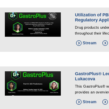
Utilization of 
Regulatory Appl
Drug products unde
throughout their lif
Stream
GastroPlus® Lect
Lukacova
This GastroPlus® we
provides an overview
Stream