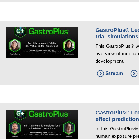
GastroPlus® Lect
trial simulations
This GastroPlus® we
overview of mechanis
development.
Stream
GastroPlus® Lec
effect predictio
In this GastroPlus®
human exposure predi