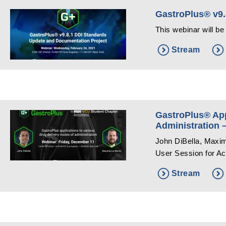
GastroPlus® v9.
This webinar will be
Stream
GastroPlus® App
Administration
John DiBella, Maxim
User Session for A
Stream