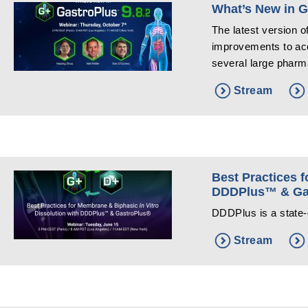
What’s New in G
The latest version 
improvements to acc
several large phar
Stream
Best Practices f
DDDPlus™ & Ga
DDDPlus is a state-of
Stream