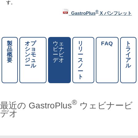
す。
®
GastroPlus
X パンフレット
製
オプ
ウェ
リ
FAQ
ト
品
ショ
ビナ
リ
ラ
概
ンモ
ービ
ー
イ
要
ジュ
デオ
ス
ア
ール
ノ
ル
ー
ト
®
最近の GastroPlus
ウェビナービ
デオ